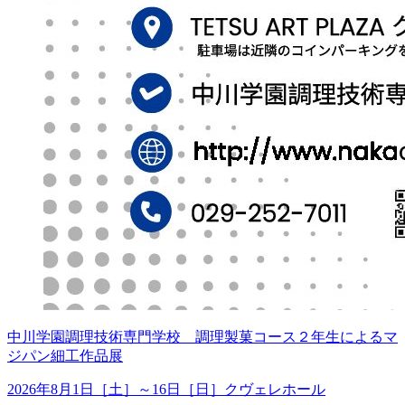
中川学園調理技術専門学校 調理製菓コース２年生によるマ
ジパン細工作品展
2026年8月1日［土］～16日［日］
クヴェレホール