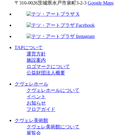
〒310-0026
茨城県
水戸市
泉町3-2-3
Google Maps
り
TAPについて
運営方針
施設案内
ロゴマークについて
公益財団法人概要
クヴェレホール
クヴェレホールについて
イベント
お知らせ
フロアガイド
クヴェレ美術館
クヴェレ美術館について
展覧会