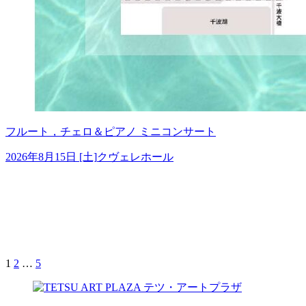
フルート，チェロ＆ピアノ ミニコンサート
2026年8月15日 [土]
クヴェレホール
NEXT
固
固
固
投
定
定
定
稿
ペ
ペ
ペ
ー
ー
ー
の
ジ
ジ
ジ
ペ
ー
1
2
…
5
ジ
送