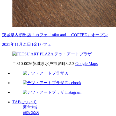
茨城県内初出店！カフェ「niko and ... COFFEE」オープン
2025年11月21日 [金]
カフェ
〒310-0026
茨城県
水戸市
泉町3-2-3
Google Maps
TAPについて
運営方針
施設案内